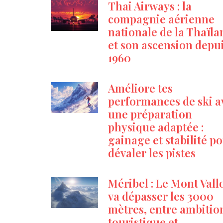
Thai Airways : la
compagnie aérienne
nationale de la Thaïl
et son ascension depu
1960
Améliore tes
performances de ski a
une préparation
physique adaptée :
gainage et stabilité p
dévaler les pistes
Méribel : Le Mont Vall
va dépasser les 3000
mètres, entre ambitio
touristique et