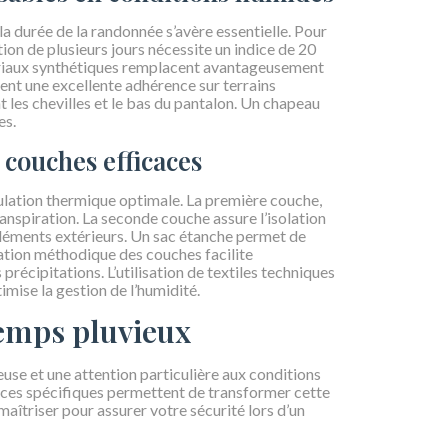
 durée de la randonnée s’avère essentielle. Pour
ition de plusieurs jours nécessite un indice de 20
riaux synthétiques remplacent avantageusement
nt une excellente adhérence sur terrains
les chevilles et le bas du pantalon. Un chapeau
es.
couches efficaces
ulation thermique optimale. La première couche,
ranspiration. La seconde couche assure l’isolation
léments extérieurs. Un sac étanche permet de
ation méthodique des couches facilite
précipitations. L’utilisation de textiles techniques
ise la gestion de l’humidité.
temps pluvieux
use et une attention particulière aux conditions
ces spécifiques permettent de transformer cette
maîtriser pour assurer votre sécurité lors d’un