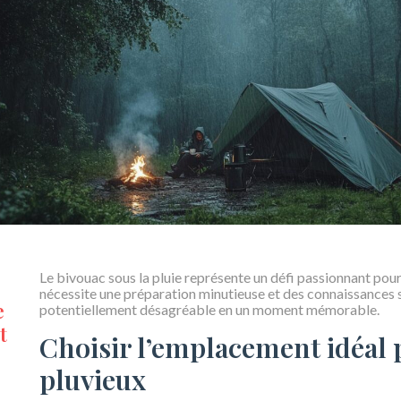
Le bivouac sous la pluie représente un défi passionnant pour
nécessite une préparation minutieuse et des connaissances
e
potentiellement désagréable en un moment mémorable.
t
Choisir l’emplacement idéal 
pluvieux