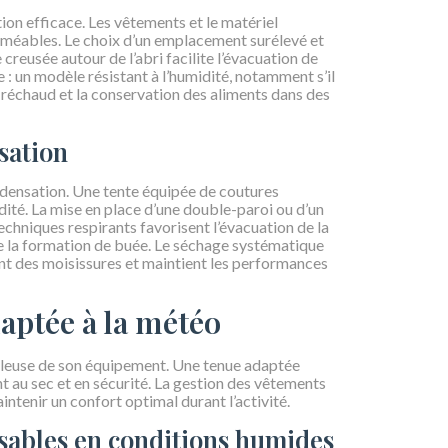
tion efficace. Les vêtements et le matériel
méables. Le choix d’un emplacement surélevé et
 creusée autour de l’abri facilite l’évacuation de
e : un modèle résistant à l’humidité, notamment s’il
u réchaud et la conservation des aliments dans des
sation
condensation. Une tente équipée de coutures
ité. La mise en place d’une double-paroi ou d’un
techniques respirants favorisent l’évacuation de la
ite la formation de buée. Le séchage systématique
t des moisissures et maintient les performances
aptée à la météo
culeuse de son équipement. Une tenue adaptée
t au sec et en sécurité. La gestion des vêtements
ntenir un confort optimal durant l’activité.
sables en conditions humides