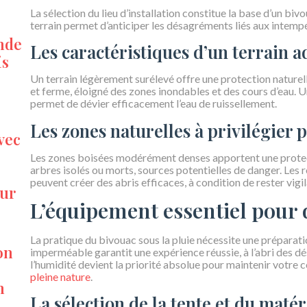
La sélection du lieu d’installation constitue la base d’un biv
terrain permet d’anticiper les désagréments liés aux intempé
ande
Les caractéristiques d’un terrain ad
is
Un terrain légèrement surélevé offre une protection naturelle
et ferme, éloigné des zones inondables et des cours d’eau. 
permet de dévier efficacement l’eau de ruissellement.
Les zones naturelles à privilégier p
vec
Les zones boisées modérément denses apportent une protection
arbres isolés ou morts, sources potentielles de danger. Les
peuvent créer des abris efficaces, à condition de rester vig
our
L’équipement essentiel pour 
La pratique du bivouac sous la pluie nécessite une préparati
on
imperméable garantit une expérience réussie, à l’abri des d
l’humidité devient la priorité absolue pour maintenir votre 
pleine nature
.
n
La sélection de la tente et du mat