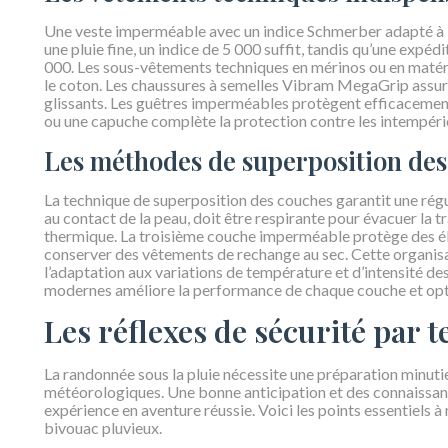
Une veste imperméable avec un indice Schmerber adapté à la
une pluie fine, un indice de 5 000 suffit, tandis qu’une expéd
000. Les sous-vêtements techniques en mérinos ou en maté
le coton. Les chaussures à semelles Vibram MegaGrip assure
glissants. Les guêtres imperméables protègent efficacement 
ou une capuche complète la protection contre les intempéri
Les méthodes de superposition des 
La technique de superposition des couches garantit une rég
au contact de la peau, doit être respirante pour évacuer la t
thermique. La troisième couche imperméable protège des é
conserver des vêtements de rechange au sec. Cette organis
l’adaptation aux variations de température et d’intensité des 
modernes améliore la performance de chaque couche et optim
Les réflexes de sécurité par 
La randonnée sous la pluie nécessite une préparation minutie
météorologiques. Une bonne anticipation et des connaissan
expérience en aventure réussie. Voici les points essentiels à 
bivouac pluvieux.