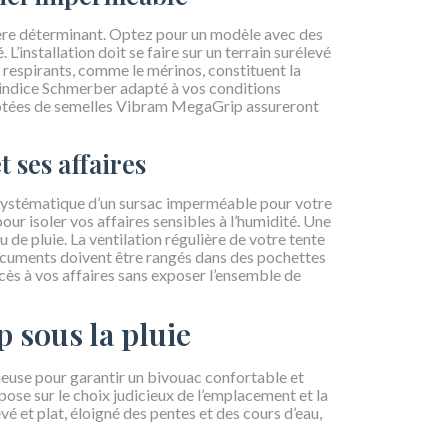
’avère déterminant. Optez pour un modèle avec des
’installation doit se faire sur un terrain surélevé
 respirants, comme le mérinos, constituent la
indice Schmerber adapté à vos conditions
dotées de semelles Vibram MegaGrip assureront
t ses affaires
 systématique d’un sursac imperméable pour votre
our isoler vos affaires sensibles à l’humidité. Une
de pluie. La ventilation régulière de votre tente
ocuments doivent être rangés dans des pochettes
cès à vos affaires sans exposer l’ensemble de
 sous la pluie
ieuse pour garantir un bivouac confortable et
epose sur le choix judicieux de l’emplacement et la
é et plat, éloigné des pentes et des cours d’eau,