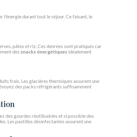
l’énergie durant tout le séjour. Ce faisant, le
e
rves, pâtes et riz. Ces denrées sont pratiques car
lement des
snacks énergétiques
idéalement
uits frais. Les glacières thermiques assurent une
révoyez des packs réfrigérants suffisamment
ation
tez des gourdes réutilisables et si possible des
les. Les pastilles désinfectantes assurent une