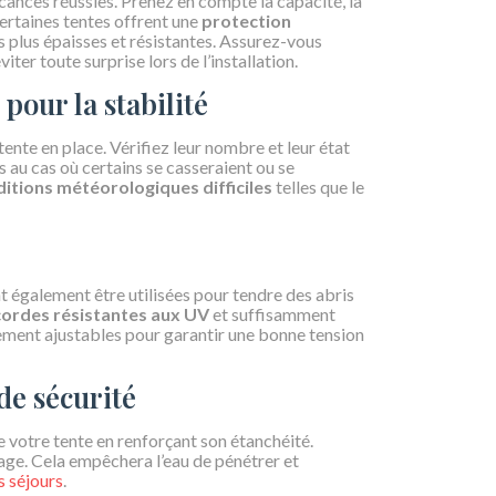
cances réussies. Prenez en compte la capacité, la
certaines tentes offrent une
protection
s plus épaisses et résistantes. Assurez-vous
ter toute surprise lors de l’installation.
pour la stabilité
ente en place. Vérifiez leur nombre et leur état
au cas où certains se casseraient ou se
itions météorologiques difficiles
telles que le
ent également être utilisées pour tendre des abris
cordes résistantes aux UV
et suffisamment
lement ajustables pour garantir une bonne tension
de sécurité
 votre tente en renforçant son étanchéité.
yage. Cela empêchera l’eau de pénétrer et
os séjours
.