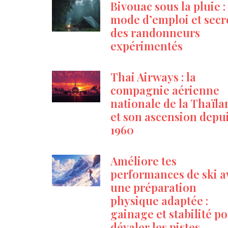
Bivouac sous la pluie :
mode d’emploi et secr
des randonneurs
expérimentés
Thai Airways : la
compagnie aérienne
nationale de la Thaïl
et son ascension depu
1960
Améliore tes
performances de ski a
une préparation
physique adaptée :
gainage et stabilité p
dévaler les pistes