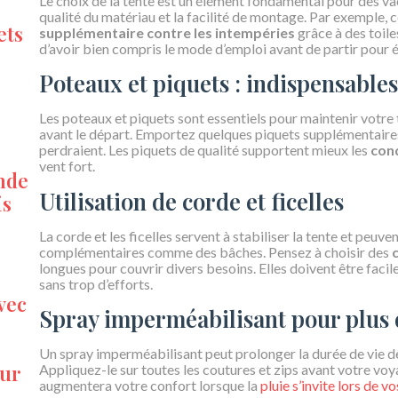
Le choix de la tente est un élément fondamental pour des va
qualité du matériau et la facilité de montage. Par exemple, 
ets
supplémentaire contre les intempéries
grâce à des toile
d’avoir bien compris le mode d’emploi avant de partir pour évi
Poteaux et piquets : indispensables 
Les poteaux et piquets sont essentiels pour maintenir votre t
avant le départ. Emportez quelques piquets supplémentaires 
perdraient. Les piquets de qualité supportent mieux les
cond
vent fort.
ande
Utilisation de corde et ficelles
is
La corde et les ficelles servent à stabiliser la tente et peuv
complémentaires comme des bâches. Pensez à choisir des
longues pour couvrir divers besoins. Elles doivent être faci
sans trop d’efforts.
vec
Spray imperméabilisant pour plus 
Un spray imperméabilisant peut prolonger la durée de vie de
our
Appliquez-le sur toutes les coutures et zips avant votre vo
augmentera votre confort lorsque la
pluie s’invite lors de v