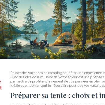
Passer des vacances en camping peut être une expérience ino
L’une des clés de la réussite de votre séjour est une
prépara
e
permettra de profiter pleinement de vos journées en plein air
idéale et emporter tout le nécessaire pour que vos vacances
t
Préparer sa tente : choix et i