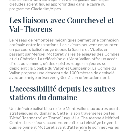
d'études scientifiques approfondies dans le cadre du
programme Glacioclim/Alpes.
Les liaisons avec Courchevel et
Val-Thorens
Le réseau de remontées mécaniques permet une connexion
optimale entre les stations. Les skieurs peuvent emprunter
un parcours balisé rouge depuis la Saulire et Vizelle, en
passant par Méribel-Mottaret via les télésièges des Combes
et du Châtelet. La télécabine du Mont Vallon offre un accès
direct au sommet, où deux pistes rouges majeures se
déploient : la Combe du Vallon et Campagnol. La Combe du
Vallon propose une descente de 1000 mètres de dénivelé
avec une neige préservée grâce à son orientation nord.
L'accessibilité depuis les autres
stations du domaine
Un itinéraire balisé bleu relie le Mont Vallon aux autres points
stratégiques du domaine. Cette liaison traverse les pistes
'Biche', 'Marmotte' et 'Doron' jusqu'à La Chaudanne à Méribel
Centre. Les skieurs accèdent ensuite au télésiège Legend,
puis rejoignent Mottaret avant d'atteindre le sommet via les