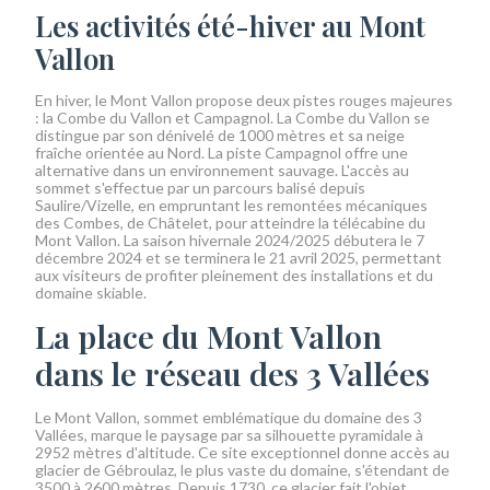
Les activités été-hiver au Mont
Vallon
En hiver, le Mont Vallon propose deux pistes rouges majeures
: la Combe du Vallon et Campagnol. La Combe du Vallon se
distingue par son dénivelé de 1000 mètres et sa neige
fraîche orientée au Nord. La piste Campagnol offre une
alternative dans un environnement sauvage. L'accès au
sommet s'effectue par un parcours balisé depuis
Saulire/Vizelle, en empruntant les remontées mécaniques
des Combes, de Châtelet, pour atteindre la télécabine du
Mont Vallon. La saison hivernale 2024/2025 débutera le 7
décembre 2024 et se terminera le 21 avril 2025, permettant
aux visiteurs de profiter pleinement des installations et du
domaine skiable.
La place du Mont Vallon
dans le réseau des 3 Vallées
Le Mont Vallon, sommet emblématique du domaine des 3
Vallées, marque le paysage par sa silhouette pyramidale à
2952 mètres d'altitude. Ce site exceptionnel donne accès au
glacier de Gébroulaz, le plus vaste du domaine, s'étendant de
3500 à 2600 mètres. Depuis 1730, ce glacier fait l'objet