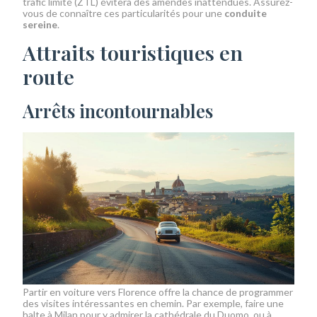
trafic limité (ZTL) évitera des amendes inattendues. Assurez-
vous de connaître ces particularités pour une
conduite
sereine
.
Attraits touristiques en
route
Arrêts incontournables
Partir en voiture vers Florence offre la chance de programmer
des visites intéressantes en chemin. Par exemple, faire une
halte à Milan pour y admirer la cathédrale du Duomo, ou à